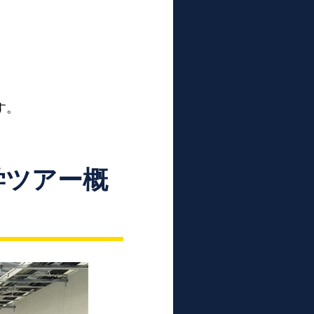
す。
学ツアー概