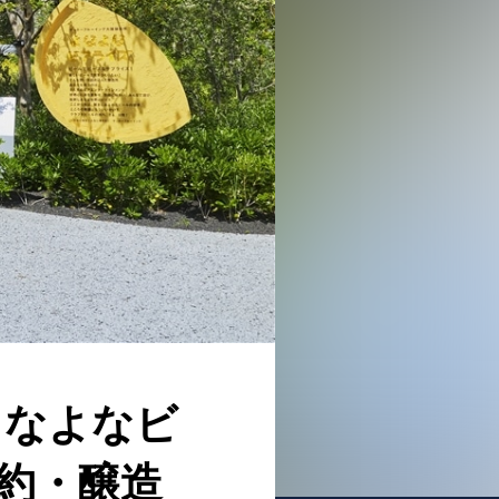
よなよなビ
約・醸造