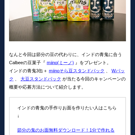
なんと今回は節分の豆の代わりに、インドの青鬼に合う
Calbeeの豆菓子『
miino(ミーノ)
』をプレゼント。
インドの青鬼3缶＋
miinoそら豆スタンドパック
、
Wパッ
ク
、
大豆スタンドパック
が当たる今回のキャンペーンの
概要や応募方法について紹介します。
インドの青鬼の手作りお面を作りたい人はこちら
↓
節分の鬼のお面無料ダウンロード！1分で作れる