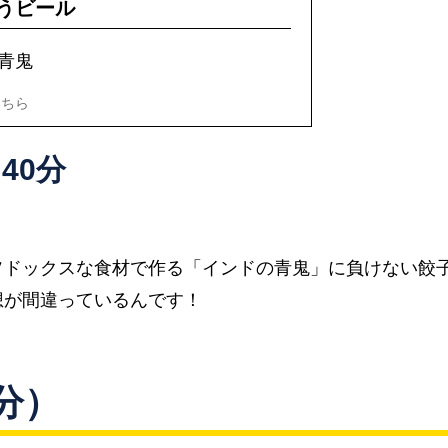
うビール
青鬼
こちら
40分
ソドックスな食材で作る「インドの青鬼」に負けない餃
想が間違っているんです！
分）