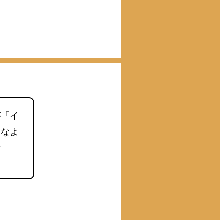
が「イ
よなよ
せ