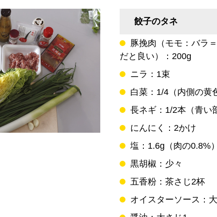
餃子のタネ
豚挽肉（モモ：バラ＝
だと良い）：200g
ニラ：1束
白菜：1/4（内側の黄
長ネギ：1/2本（青い
にんにく：2かけ
塩：1.6g（肉の0.8%
黒胡椒：少々
五香粉：茶さじ2杯
オイスターソース：大