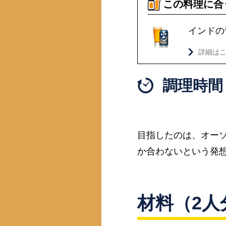
この料理に合
インドの
詳細は
調理時間 
目指したのは、オー
か合わないという発
材料（2人