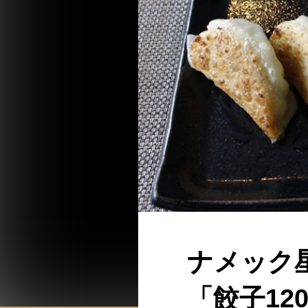
ナメック
「餃子12