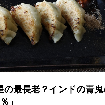
星の最長老？インドの青鬼
0％」