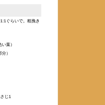
1:1ぐらいで。粗挽き
色い葉）
部分）
）
さじ1