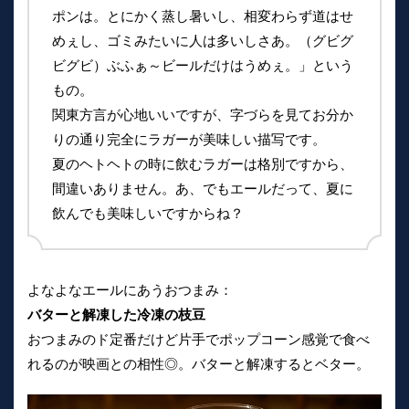
ポンは。とにかく蒸し暑いし、相変わらず道はせ
めぇし、ゴミみたいに人は多いしさあ。（グビグ
ビグビ）ぶふぁ～ビールだけはうめぇ。」という
もの。
関東方言が心地いいですが、字づらを見てお分か
りの通り完全にラガーが美味しい描写です。
夏のヘトヘトの時に飲むラガーは格別ですから、
間違いありません。あ、でもエールだって、夏に
飲んでも美味しいですからね？
よなよなエールにあうおつまみ：
バターと解凍した冷凍の枝豆
おつまみのド定番だけど片手でポップコーン感覚で食べ
れるのが映画との相性◎。バターと解凍するとベター。