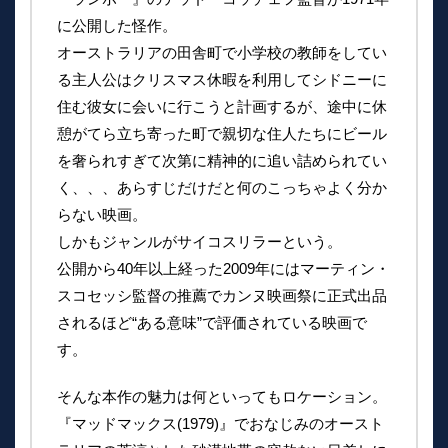
に公開した怪作。
オーストラリアの田舎町で小学校の教師をしてい
る主人公はクリスマス休暇を利用してシドニーに
住む彼女に会いに行こうと計画するが、途中に休
憩がてら立ち寄った町で親切な住人たちにビール
を奢られすぎて次第に精神的に追い詰められてい
く、、、あらすじだけだと何のこっちゃよく分か
らない映画。
しかもジャンルがサイコスリラーという。
公開から40年以上経った2009年にはマーティン・
スコセッシ監督の推薦でカンヌ映画祭に正式出品
されるほど“ある意味”で評価されている映画で
す。
そんな本作の魅力は何といってもロケーション。
『マッドマックス(1979)』でおなじみのオースト