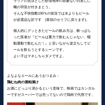
ラリアの荒涼とした砂漠地帯の容赦ない日差しに
蠅の羽音が付きまとう。
そんな不快指数100％の状況では水よりもビール
が必需品な訳です (冒頭のセリフに戻ります)。
個人的にグッときたビールの飲み方は、酔っぱら
った医者が『ビールは重力で飲むんじゃない、蠕
動運動で飲むんだ！』と言いながら逆立ちしてビ
ールを飲もうとするシーンです。
よい子はマネしちゃダメですよ。
よなよなエールにあうおつまみ：
鶏むね肉の酒粕漬け
お酒にどっぷり浸かるという意味で。映画ではカンガル
ーですがスーパーでは売ってないので鶏肉で代用です。