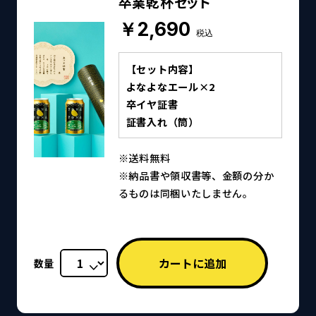
卒業乾杯セット
￥2,690
税込
【セット内容】
よなよなエール×2
卒イヤ証書
証書入れ（筒）
※送料無料
※納品書や領収書等、金額の分か
るものは同梱いたしません。
数量