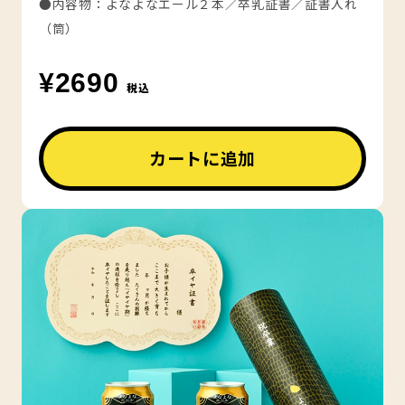
●内容物：よなよなエール２本／卒乳証書／証書入れ
（筒）
¥2690
税込
カートに追加