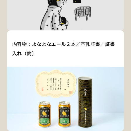
内容物：よなよなエール２本／卒乳証書／証書
入れ（筒）