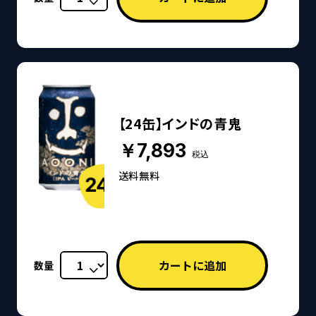
【24缶】インドの青鬼
￥7,893
税込
送料無料
数量