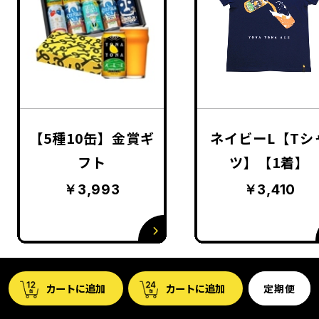
【5種10缶】金賞ギ
ネイビーL【Tシ
フト
ツ】【1着】
￥3,993
￥3,410
定期便