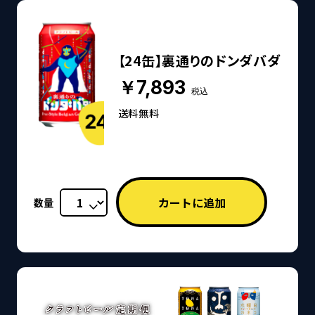
【24缶】裏通りのドンダバダ
￥7,893
税込
送料無料
数量