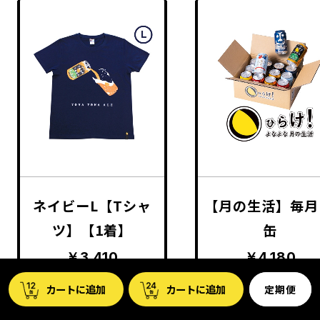
ネイビーL【Tシャ
【月の生活】毎月
ツ】【1着】
缶
￥3,410
￥4,180
定期便