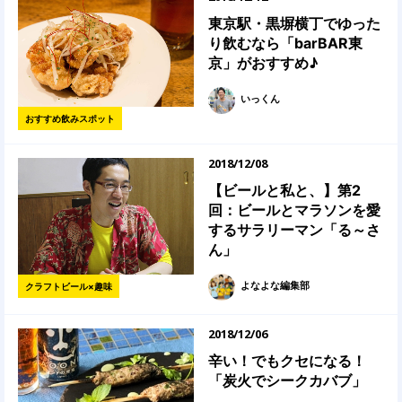
東京駅・黒塀横丁でゆった
り飲むなら「barBAR東
京」がおすすめ♪
いっくん
おすすめ飲みスポット
2018/12/08
【ビールと私と、】第2
回：ビールとマラソンを愛
するサラリーマン「る～さ
ん」
よなよな編集部
クラフトビール×趣味
2018/12/06
辛い！でもクセになる！
「炭火でシークカバブ」