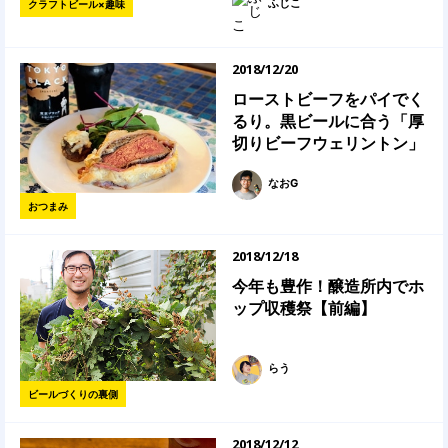
ふじこ
クラフトビール×趣味
2018/12/20
ローストビーフをパイでく
るり。黒ビールに合う「厚
切りビーフウェリントン」
なおG
おつまみ
2018/12/18
今年も豊作！醸造所内でホ
ップ収穫祭【前編】
らう
ビールづくりの裏側
2018/12/12