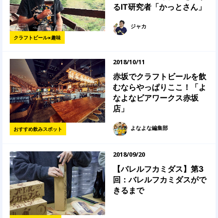
るIT研究者「かっとさん」
ジャカ
クラフトビール×趣味
2018/10/11
赤坂でクラフトビールを飲
むならやっぱりここ！「よ
なよなビアワークス赤坂
店」
よなよな編集部
おすすめ飲みスポット
2018/09/20
【バレルフカミダス】第3
回：バレルフカミダスがで
きるまで