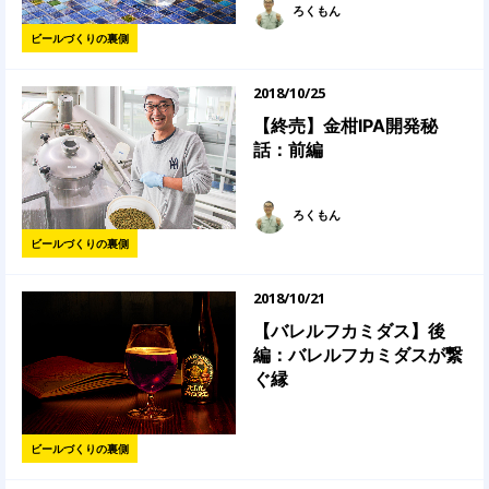
ろくもん
ビールづくりの裏側
2018/10/25
【終売】金柑IPA開発秘
話：前編
ろくもん
ビールづくりの裏側
2018/10/21
【バレルフカミダス】後
編：バレルフカミダスが繋
ぐ縁
ビールづくりの裏側