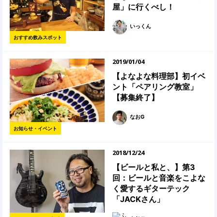
屋」に行くべし！
いっくん
おすすめ飲みスポット
2019/01/04
【よなよな料理部】初イベ
ント「ペアリング教室」
【募集終了】
なおG
お知らせ・イベント
2018/12/24
【ビールと私と、】第3
回：ビールと音楽をこよな
く愛するギターテック
「JACKさん」