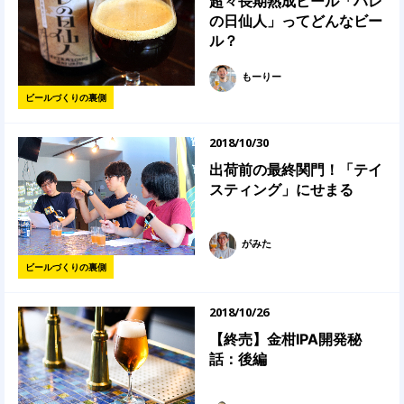
超々長期熟成ビール「ハレ
の日仙人」ってどんなビー
ル？
もーりー
ビールづくりの裏側
2018/10/30
出荷前の最終関門！「テイ
スティング」にせまる
がみた
ビールづくりの裏側
2018/10/26
【終売】金柑IPA開発秘
話：後編