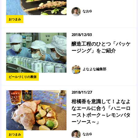
なおG
おつまみ
2018/12/03
醸造工程のひとつ「パッケ
ージング」をご紹介
よなよな編集部
ビールづくりの裏側
2018/11/27
柑橘香を意識して！よなよ
なエールに合う「ハニーロ
ーストポーク～レモンバタ
ーソース～」
なおG
おつまみ